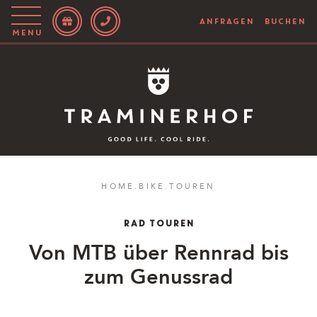
ANFRAGEN
BUCHEN
Menu
Story
Hotel
Rooms
Bike
HOME
.
BIKE
.
TOUREN
Aktiv
RAD TOUREN
Magazin
Von MTB über Rennrad bis
zum Genussrad
IT
EN
DE