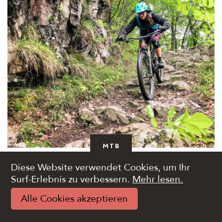
MTB
Diese Website verwendet Cookies, um Ihr
TRAILRUNDE GRAUN | 22
Surf-Erlebnis zu verbessern.
Mehr lesen.
Alle Cookies akzeptieren
14.20 km
750 m