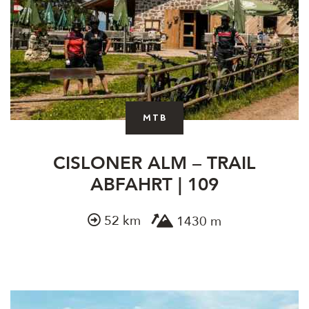
MTB
CISLONER ALM – TRAIL
ABFAHRT | 109
52 km
1430 m