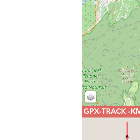
GPX-TRACK
-K