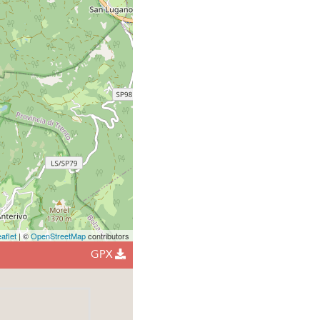
aflet
| ©
OpenStreetMap
contributors
GPX