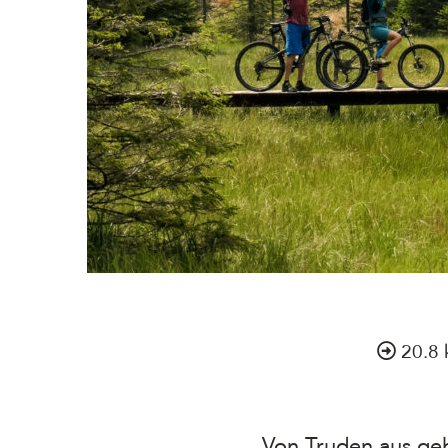
20.8
Von Truden aus ge