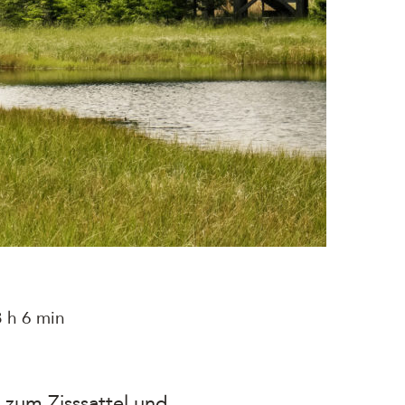
 h 6 min
zum Zisssattel und