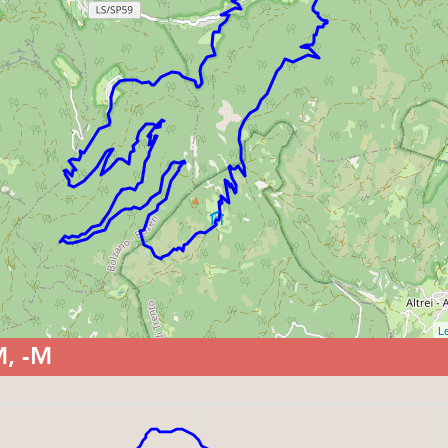
Le
M, -M