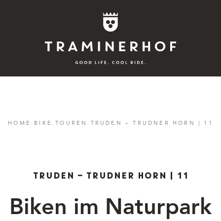
Story
HOME
.
BIKE
.
TOUREN
.
TRUDEN – TRUDNER HORN | 11
Hotel
Rooms
TRUDEN – TRUDNER HORN | 11
Bike
Biken im Naturpark
Aktiv