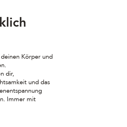
klich
h, deinen Körper und
en.
 dir,
chtsamkeit und das
efenentspannung
en. Immer mit