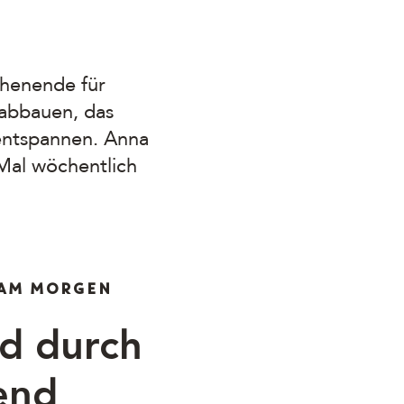
chenende für
 abbauen, das
 entspannen. Anna
 Mal wöchentlich
 AM MORGEN
d durch
rend