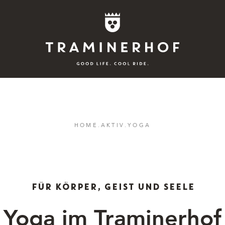
Story
HOME
.
AKTIV
.
YOGA
Hotel
Rooms
FÜR KÖRPER, GEIST UND SEELE
Bike
Yoga im Traminerhof
Aktiv