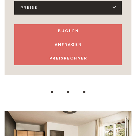
PREISE
buchen
anfragen
Preisrechner