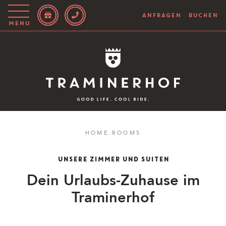
ANFRAGEN
BUCHEN
Menu
Story
Hotel
Rooms
Bike
HOME
.
ROOMS
Aktiv
UNSERE ZIMMER UND SUITEN
Magazin
Dein Urlaubs-Zuhause im
Traminerhof
IT
EN
DE