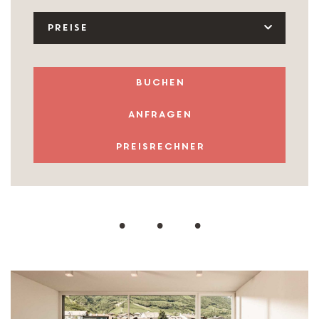
PREISE
buchen
anfragen
Preisrechner