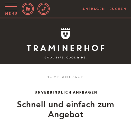
ANFRAGEN
BUCHEN
Menu
Story
Hotel
Rooms
Bike
HOME
.
ANFRAGE
Aktiv
UNVERBINDLICH ANFRAGEN
Magazin
Schnell und einfach zum
Angebot
IT
EN
DE