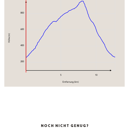
800
600
Höhe (m)
400
200
5
10
Entfernung (km)
NOCH NICHT GENUG?