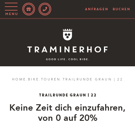
ANFRAGEN
BUCHEN
Menu
Story
Hotel
Rooms
Bike
HOME
.
BIKE
.
TOUREN
.
TRAILRUNDE GRAUN | 22
Aktiv
TRAILRUNDE GRAUN | 22
Magazin
Keine Zeit dich einzufahren,
von 0 auf 20%
IT
EN
DE