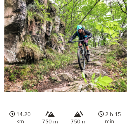
14.20
2 h 15
km
min
750 m
750 m