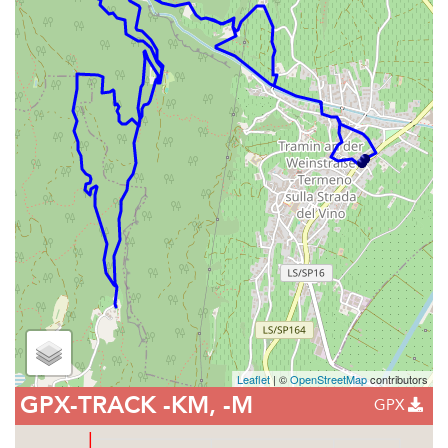
Leaflet
| ©
OpenStreetMap
contributors
GPX-TRACK
-KM, -M
GPX