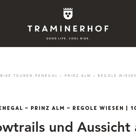
Story
.
BIKE
.
TOUREN
.
PENEGAL – PRINZ ALM – REGOLE WIESEN
Hotel
Rooms
ENEGAL – PRINZ ALM – REGOLE WIESEN | 1
Bike
owtrails und Aussicht
Aktiv