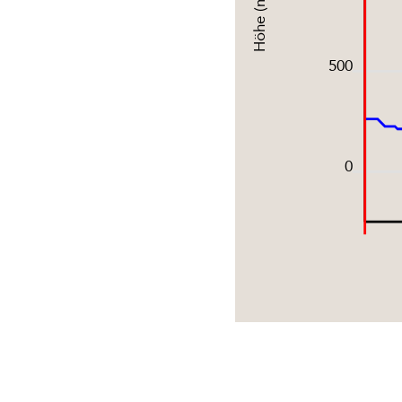
Höhe (m)
500
0