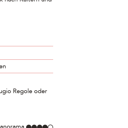
ten
fugio Regole oder
anorama