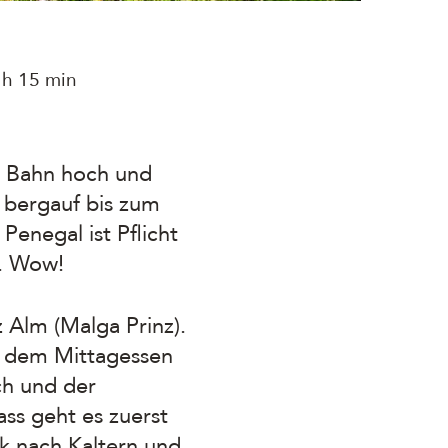
 h 15 min
er Bahn hoch und
 bergauf bis zum
enegal ist Pflicht
e. Wow!
 Alm (Malga Prinz).
ch dem Mittagessen
ch und der
ss geht es zuerst
k nach Kaltern und