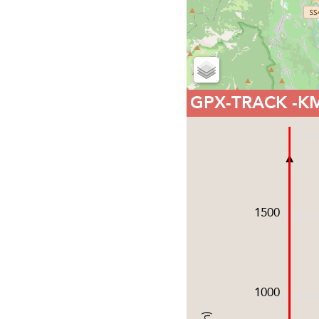
GPX-TRACK
-K
1500
1000