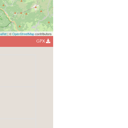
aflet
| ©
OpenStreetMap
contributors
GPX