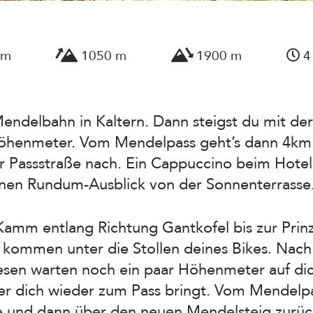
km
1050 m
1900 m
4
 Mendelbahn in Kaltern. Dann steigst du mit d
 Höhenmeter. Vom Mendelpass geht’s dann 4km
 Passstraße nach. Ein Cappuccino beim Hotel P
einen Rundum-Ausblick von der Sonnenterrass
Kamm entlang Richtung Gantkofel bis zur Prinz
ils kommen unter die Stollen deines Bikes. Na
esen warten noch ein paar Höhenmeter auf di
der dich wieder zum Pass bringt. Vom Mendelpa
e und dann über den neuen Mendelsteig zurüc