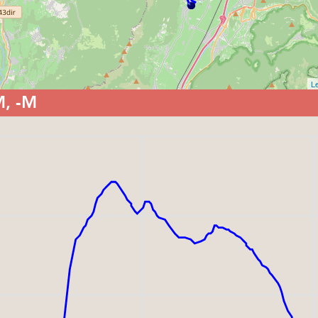
Le
M, -M