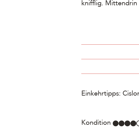
knifflig. Mittendri
Einkehrtipps: Cislo
Kondition