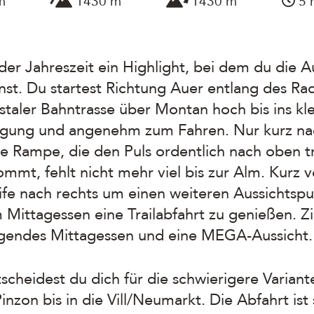
m
1430 m
1430 m
5 
eder Jahreszeit ein Highlight, bei dem du die A
st. Du startest Richtung Auer entlang des Ra
mstaler Bahntrasse über Montan hoch bis ins kl
igung und angenehm zum Fahren. Nur kurz na
ne Rampe, die den Puls ordentlich nach oben tr
mt, fehlt nicht mehr viel bis zur Alm. Kurz 
ife nach rechts um einen weiteren Aussichtsp
ittagessen eine Trailabfahrt zu genießen. Zie
ragendes Mittagessen und eine MEGA-Aussicht.
scheidest du dich für die schwierigere Variante
zon bis in die Vill/Neumarkt. Die Abfahrt ist 