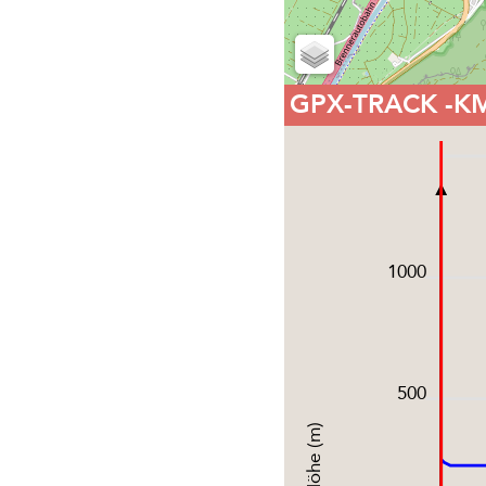
GPX-TRACK
-K
1000
500
Höhe (m)