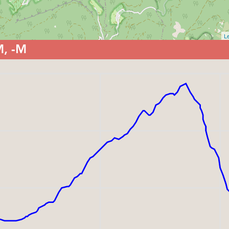
Le
M, -M