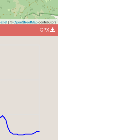
aflet
| ©
OpenStreetMap
contributors
GPX