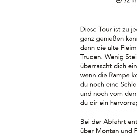
52 k
Diese Tour ist zu j
ganz genießen kann
dann die alte Flei
Truden. Wenig Ste
überrascht dich ei
wenn die Rampe kom
du noch eine Schle
und noch vom dem M
du dir ein hervor
Bei der Abfahrt ent
über Montan und Pin