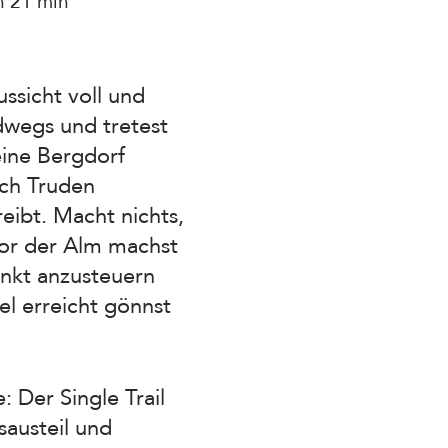
h 21 min
ussicht voll und
dwegs und tretest
eine Bergdorf
ch Truden
eibt. Macht nichts,
vor der Alm machst
unkt anzusteuern
l erreicht gönnst
: Der Single Trail
sausteil und