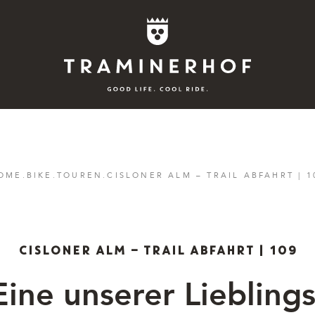
Story
OME
.
BIKE
.
TOUREN
.
CISLONER ALM – TRAIL ABFAHRT | 1
Hotel
Rooms
CISLONER ALM – TRAIL ABFAHRT | 109
Bike
Eine unserer Lieblings
Aktiv