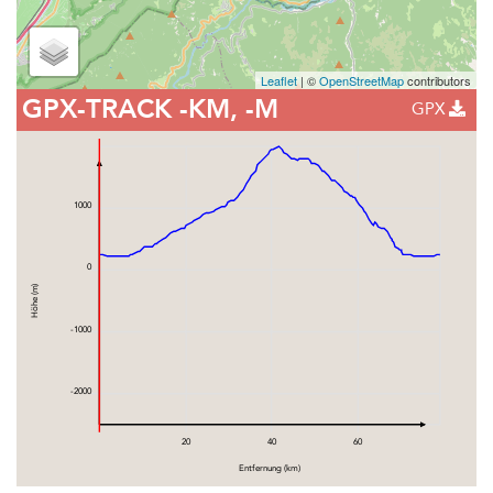
Leaflet
| ©
OpenStreetMap
contributors
GPX-TRACK
-KM, -M
GPX
1000
0
Höhe (m)
-1000
-2000
20
40
60
Entfernung (km)