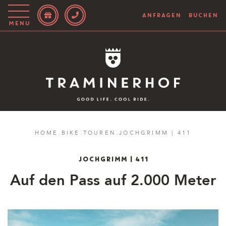
ANFRAGEN
BUCHEN
Menu
Story
Hotel
Rooms
Bike
HOME
.
BIKE
.
TOUREN
.
JOCHGRIMM | 411
Aktiv
JOCHGRIMM | 411
Magazin
Auf den Pass auf 2.000 Meter
IT
EN
DE