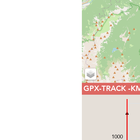
GPX-TRACK
-K
1000