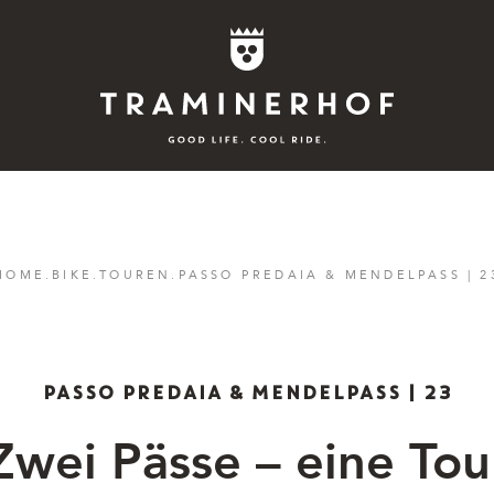
Story
HOME
.
BIKE
.
TOUREN
.
PASSO PREDAIA & MENDELPASS | 2
Hotel
Rooms
PASSO PREDAIA & MENDELPASS | 23
Bike
Zwei Pässe – eine Tou
Aktiv