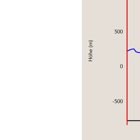
500
Höhe (m)
0
-500