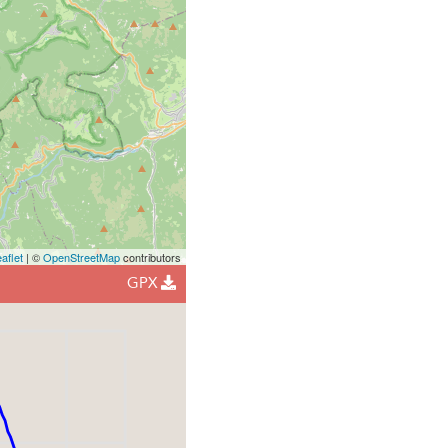
aflet
| ©
OpenStreetMap
contributors
GPX