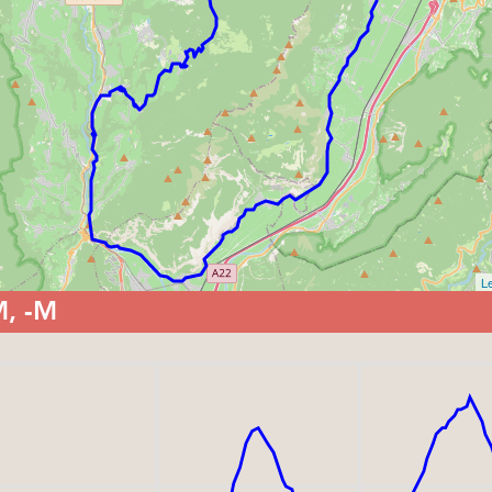
Le
M, -M