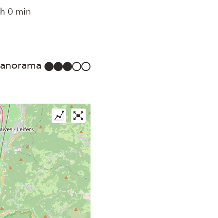
h 0 min
anorama