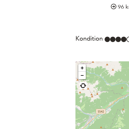
96 
Kondition
+
−