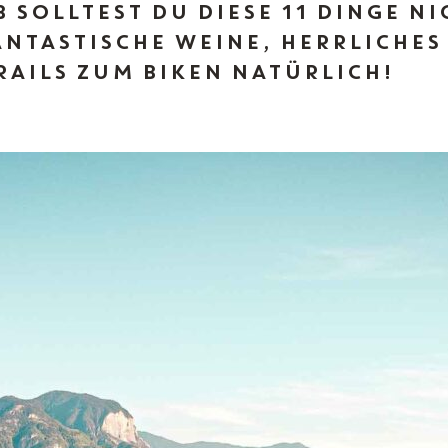
 SOLLTEST DU DIESE 11 DINGE NI
Magazin
NTASTISCHE WEINE, HERRLICHES
RAILS ZUM BIKEN NATÜRLICH!
IT
EN
DE