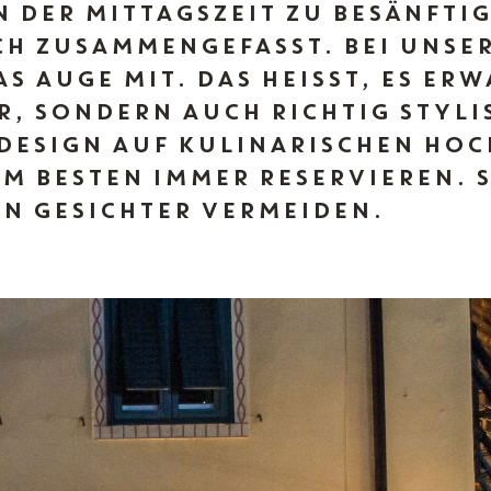
DER MITTAGSZEIT ZU BESÄNFTIG
Magazin
CH ZUSAMMENGEFASST. BEI UNSE
S AUGE MIT. DAS HEISST, ES ERW
IT
EN
DE
 SONDERN AUCH RICHTIG STYLISC
SIGN AUF KULINARISCHEN HOCHG
 BESTEN IMMER RESERVIEREN. SC
GESICHTER VERMEIDEN.