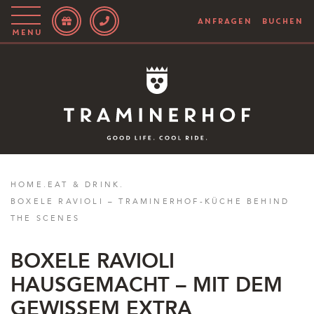
ANFRAGEN
BUCHEN
Menu
Story
Hotel
Rooms
Bike
HOME
.
EAT & DRINK
.
BOXELE RAVIOLI – TRAMINERHOF-KÜCHE BEHIND
Aktiv
THE SCENES
Magazin
BOXELE RAVIOLI
HAUSGEMACHT – MIT DEM
IT
EN
DE
GEWISSEM EXTRA