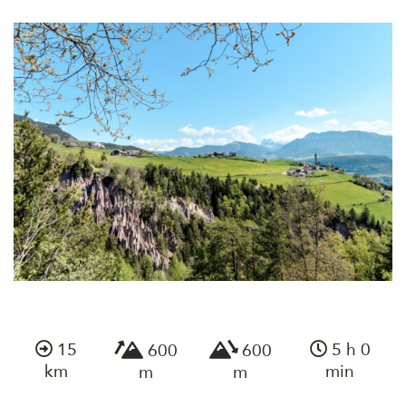
15
5 h 0
600
600
km
min
m
m