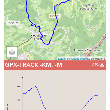
Leaflet
| ©
OpenStreetMap
contributors
GPX-TRACK
-KM, -M
GPX
1600
1400
Höhe (m)