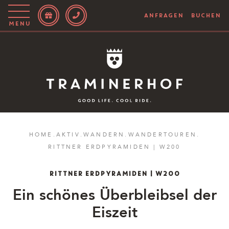
ANFRAGEN
BUCHEN
Menu
Story
Hotel
Rooms
Bike
HOME
.
AKTIV
.
WANDERN
.
WANDERTOUREN
.
RITTNER ERDPYRAMIDEN | W200
Aktiv
Magazin
RITTNER ERDPYRAMIDEN | W200
Ein schönes Überbleibsel der
IT
EN
DE
Eiszeit