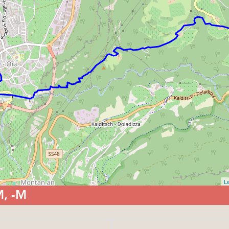
Le
M, -M