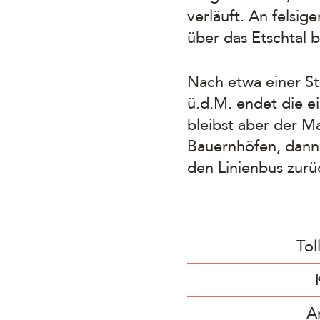
verläuft. An felsig
über das Etschtal b
Nach etwa einer S
ü.d.M. endet die ei
bleibst aber der Ma
Bauernhöfen, dann 
den Linienbus zurü
Tol
A