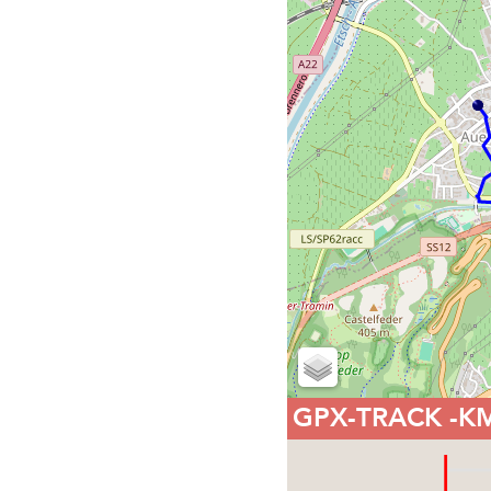
GPX-TRACK
-K