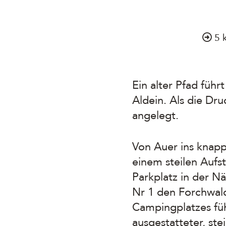
5 
Ein alter Pfad füh
Aldein. Als die Dr
angelegt.
Von Auer ins knap
einem steilen Aufs
Parkplatz in der N
Nr 1 den Forchwald
Campingplatzes füh
ausgestatteter, st