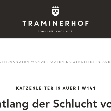
Story
KTIV
.
WANDERN
.
WANDERTOUREN
.
KATZENLEITER IN AUE
Hotel
Rooms
KATZENLEITER IN AUER | W141
Bike
tlang der Schlucht 
Aktiv