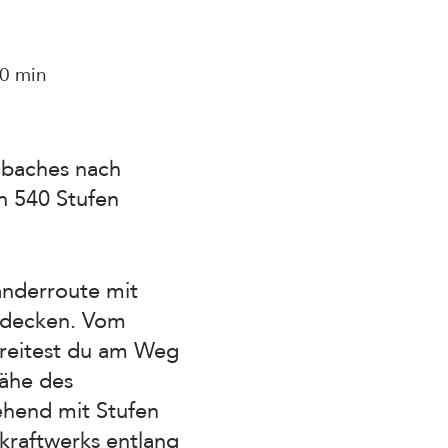
0 min
enbaches nach
n 540 Stufen
anderroute mit
ntdecken. Vom
hreitest du am Weg
Nähe des
gehend mit Stufen
rkraftwerks entlang