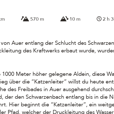
km
570 m
10 m
2 h 3
rt von Auer entlang der Schlucht des Schwarz
uckleitung des Kraftwerks erbaut wurde, wurde
p 1000 Meter höher gelegene Aldein, diese W
tieg über die “Katzenleiter” willst du heute e
ähe des Freibades in Auer ausgehend durchsc
, der den Schwarzenbach entlang bis in die 
rt. Hier beginnt die “Katzenleiter”, ein weit
eiler Pfad, welcher der Druckleitung des Wasse