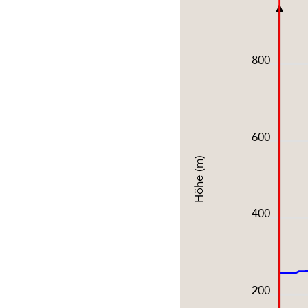
800
600
Höhe (m)
400
200