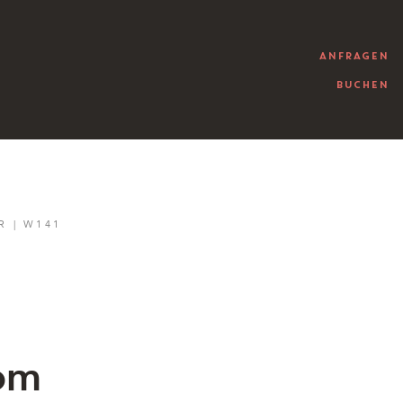
ANFRAGEN
BUCHEN
R | W141
vom