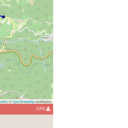
aflet
| ©
OpenStreetMap
contributors
GPX