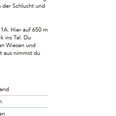
in der Schlucht und
1A. Hier auf 650 m
k ins Tal. Du
i an Wiesen und
rt aus nimmst du
land
n
en