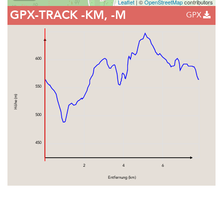
Leaflet
| ©
OpenStreetMap
contributors
GPX-TRACK
-KM, -M
GPX
600
550
Höhe (m)
500
450
2
4
6
Entfernung (km)