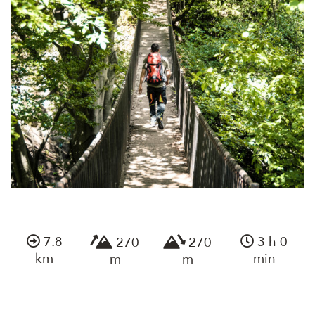
7.8
3 h 0
270
270
km
min
m
m