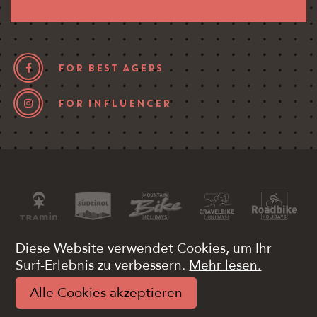
FOR BEST AGERS
FOR INFLUENCER
Diese Website verwendet Cookies, um Ihr
Surf-Erlebnis zu verbessern.
Mehr lesen.
Mwst. 03340380215
Pay
Impressum
Alle Cookies akzeptieren
Datenschutz
Web