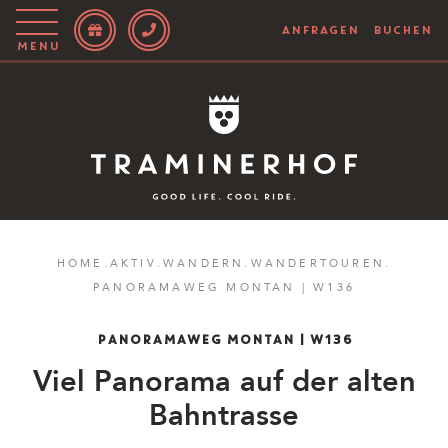
ANFRAGEN
BUCHEN
Menu
Story
Hotel
Rooms
Bike
HOME
.
AKTIV
.
WANDERN
.
WANDERTOUREN
.
PANORAMAWEG MONTAN | W136
Aktiv
Magazin
PANORAMAWEG MONTAN | W136
Viel Panorama auf der alten
IT
EN
DE
Bahntrasse