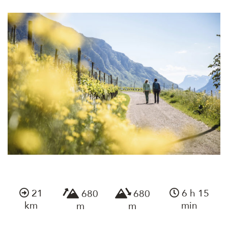
21
6 h 15
680
680
km
min
m
m