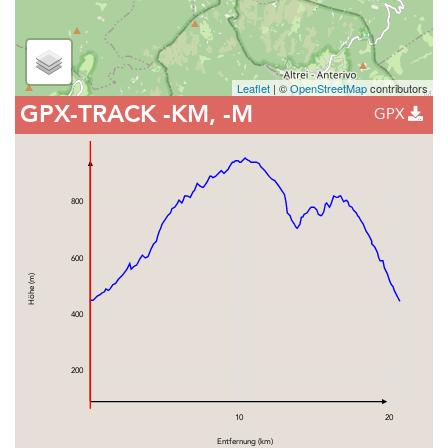
Leaflet
| ©
OpenStreetMap
contributors
GPX-TRACK
-KM, -M
GPX
800
600
Höhe (m)
400
200
10
20
Entfernung (km)