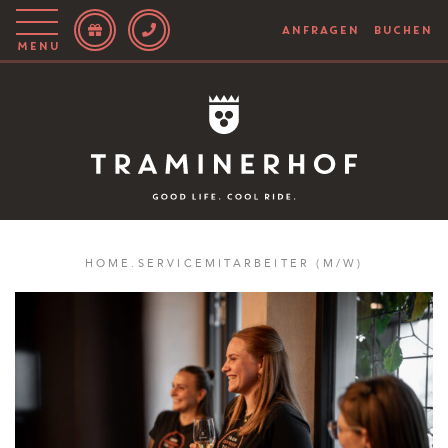
ANFRAGEN
BUCHEN
Menu
Story
Hotel
Rooms
Bike
HOME
.
SERVICEMITARBEITER (M/W)
Aktiv
Magazin
IT
EN
DE