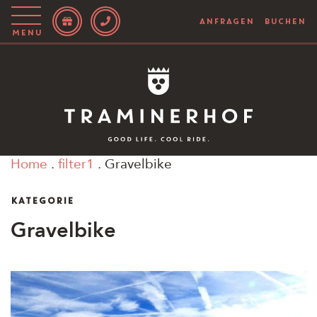
ANFRAGEN
BUCHEN
Menu
Story
Hotel
Rooms
Home
.
filter1
.
Gravelbike
Bike
KATEGORIE
Aktiv
Gravelbike
Magazin
IT
EN
DE