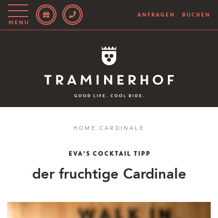
ANFRAGEN
BUCHEN
Menu
Story
Hotel
Rooms
Bike
HOME
.
CARDINALE
Aktiv
EVA’S COCKTAIL TIPP
Magazin
der fruchtige Cardinale
IT
EN
DE