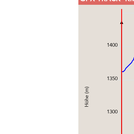
1400
1350
Höhe (m)
1300