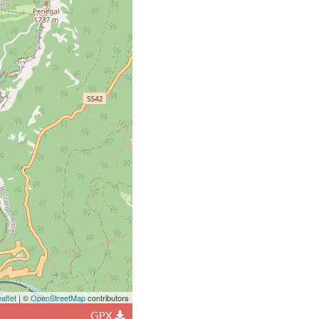
aflet
| ©
OpenStreetMap
contributors
GPX