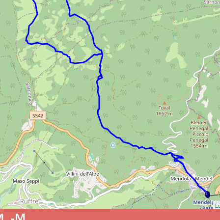
Le
M, -M