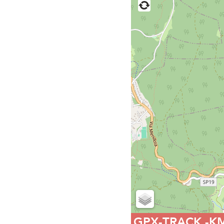
GPX-TRACK
-K