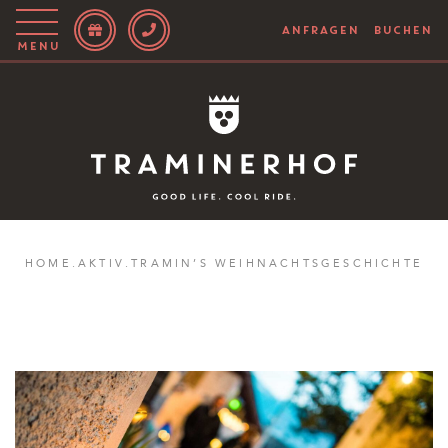
ANFRAGEN
BUCHEN
Menu
Story
Hotel
Rooms
Bike
HOME
.
AKTIV
.
TRAMIN’S WEIHNACHTSGESCHICHTE
Aktiv
Magazin
IT
EN
DE