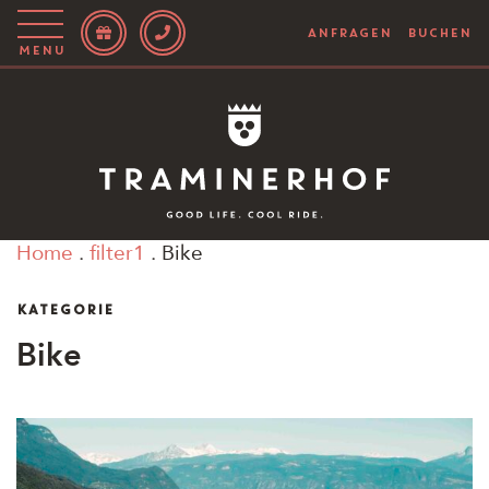
ANFRAGEN
BUCHEN
Menu
Story
Hotel
Rooms
Home
.
filter1
.
Bike
Bike
KATEGORIE
Aktiv
Bike
Magazin
IT
EN
DE