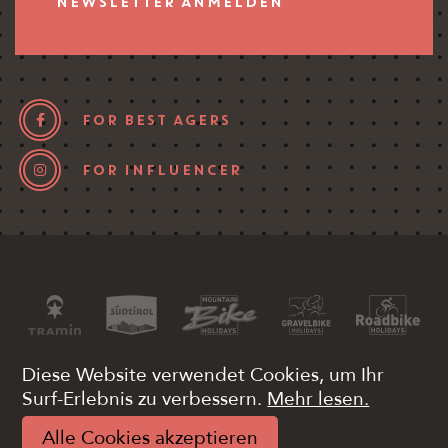
NEWSLETTER ANMELDEN
FOR BEST AGERS
FOR INFLUENCER
Diese Website verwendet Cookies, um Ihr
Surf-Erlebnis zu verbessern.
Mehr lesen.
Mwst. 03340380215
Pay
Impressum
Alle Cookies akzeptieren