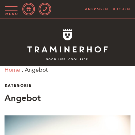
ANFRAGEN
BUCHEN
Menu
Story
Hotel
Rooms
Home
.
Angebot
Bike
KATEGORIE
Aktiv
Angebot
Magazin
IT
EN
DE