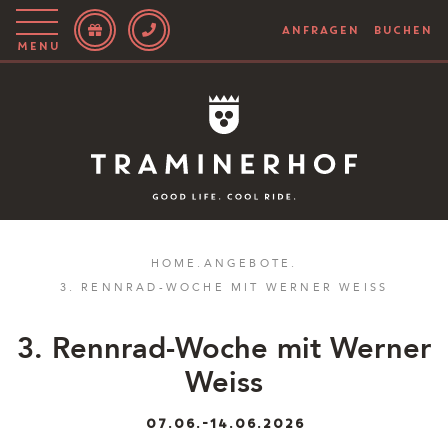
ANFRAGEN
BUCHEN
Menu
Story
Hotel
Rooms
Bike
HOME
.
ANGEBOTE
.
3. RENNRAD-WOCHE MIT WERNER WEISS
Aktiv
Magazin
3. Rennrad-Woche mit Werner
Weiss
IT
EN
DE
07.06.-14.06.2026