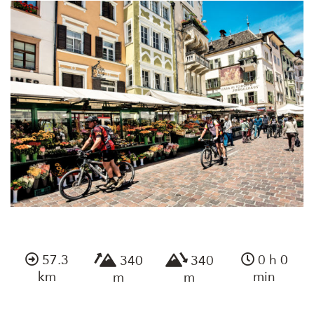
57.3
0 h 0
340
340
km
min
m
m