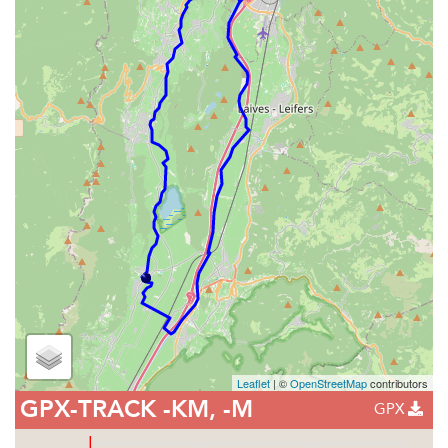
Leaflet
| ©
OpenStreetMap
contributors
GPX-TRACK
-KM, -M
GPX