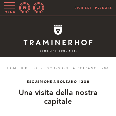
RICHIEDI
PRENOTA
Menu
Story
Hotel
Camere
Bike
HOME
.
BIKE
.
TOUR
.
ESCURSIONE A BOLZANO | 208
Attivo
ESCUSRIONE A BOLZANO | 208
Blog
Una visita della nostra
capitale
IT
EN
DE