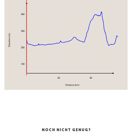
400
300
Elevation (m)
200
100
20
40
Distance (km)
NOCH NICHT GENUG?