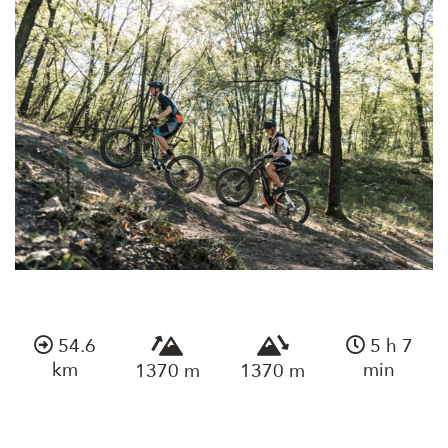
54.6
5 h 7
km
min
1370 m
1370 m