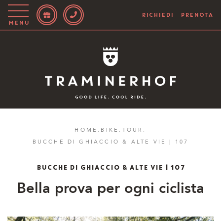
RICHIEDI
PRENOTA
Menu
Story
Hotel
Camere
Bike
HOME
.
BIKE
.
TOUR
.
BUCCHE DI GHIACCIO & ALTE VIE | 107
Attivo
Blog
BUCCHE DI GHIACCIO & ALTE VIE | 107
Bella prova per ogni ciclista
IT
EN
DE