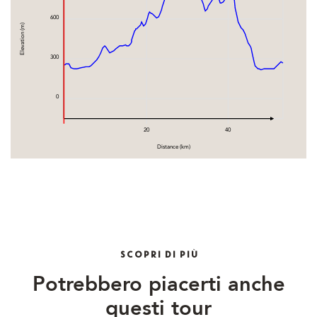
600
Elevation (m)
300
0
20
40
Distance (km)
SCOPRI DI PIÙ
Potrebbero piacerti anche
questi tour