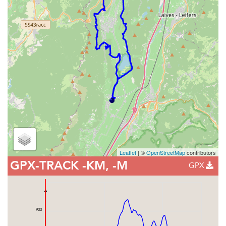
Leaflet
| ©
OpenStreetMap
contributors
GPX-TRACK
-KM, -M
GPX
900