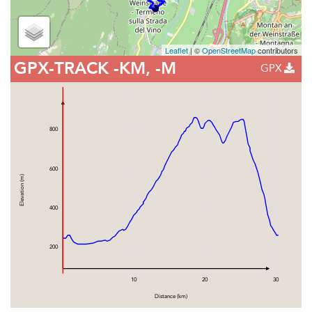
Leaflet
| ©
OpenStreetMap
contributors
GPX-TRACK
-KM, -M
GPX
800
600
Elevation (m)
400
200
10
20
30
Distance (km)