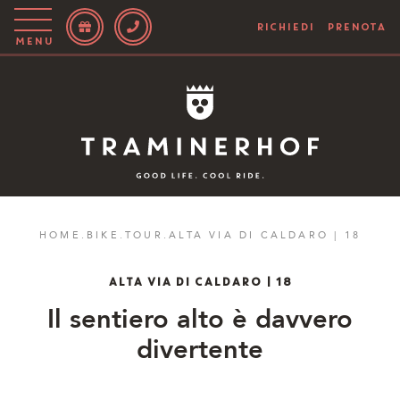
RICHIEDI
PRENOTA
Menu
Story
Hotel
Camere
Bike
HOME
.
BIKE
.
TOUR
.
ALTA VIA DI CALDARO | 18
Attivo
ALTA VIA DI CALDARO | 18
Blog
Il sentiero alto è davvero
divertente
IT
EN
DE