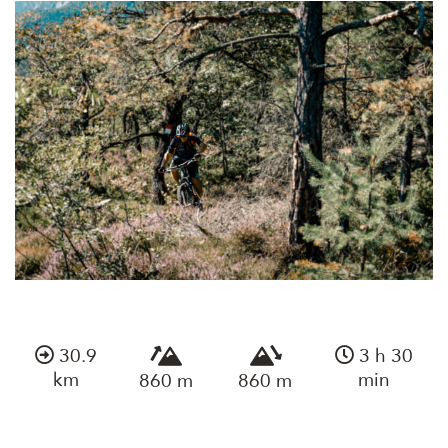
30.9
3 h 30
km
min
860 m
860 m