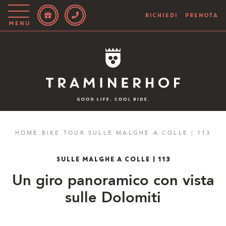
RICHIEDI
PRENOTA
Menu
Story
Hotel
Camere
Bike
HOME
.
BIKE
.
TOUR
.
SULLE MALGHE A COLLE | 113
Attivo
SULLE MALGHE A COLLE | 113
Blog
Un giro panoramico con vista
sulle Dolomiti
IT
EN
DE