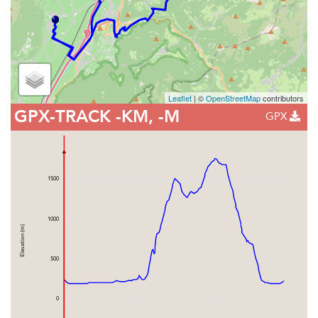
Leaflet
| ©
OpenStreetMap
contributors
GPX-TRACK
-KM, -M
GPX
1500
1000
Elevation (m)
500
0