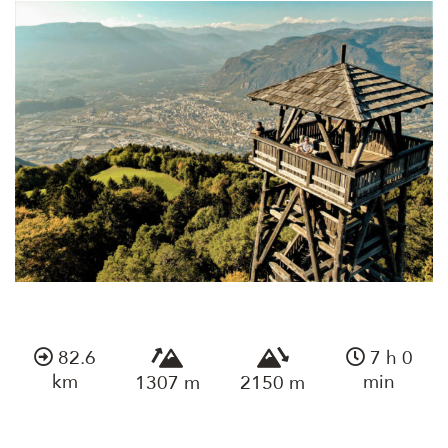
82.6
7 h 0
km
min
1307 m
2150 m