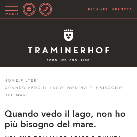
RICHIEDI
PRENOTA
Menu
Story
Hotel
Camere
Bike
HOME
.
FILTER1
.
QUANDO VEDO IL LAGO, NON HO PIÙ BISOGNO
Attivo
DEL MARE.
Blog
Quando vedo il lago, non ho
più bisogno del mare.
IT
EN
DE