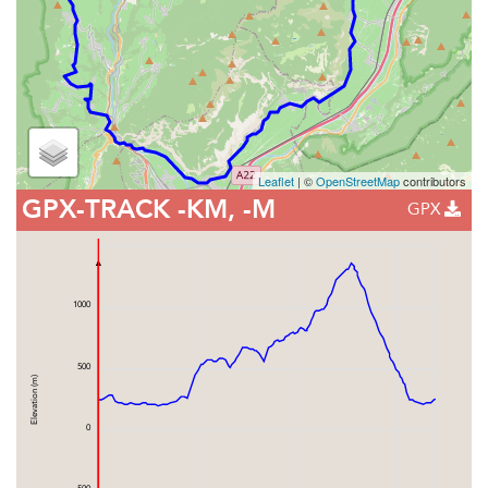
Leaflet
| ©
OpenStreetMap
contributors
GPX-TRACK
-KM, -M
GPX
1000
500
Elevation (m)
0