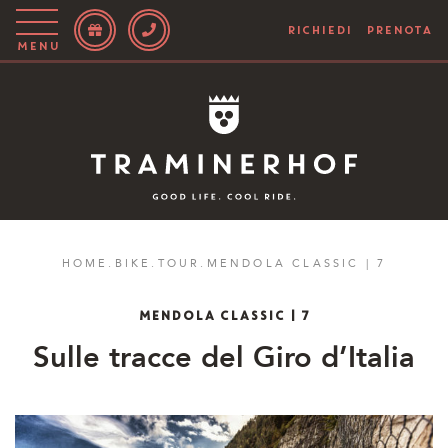
RICHIEDI
PRENOTA
Menu
Story
Hotel
Camere
Bike
HOME
.
BIKE
.
TOUR
.
MENDOLA CLASSIC | 7
Attivo
MENDOLA CLASSIC | 7
Blog
Sulle tracce del Giro d’Italia
IT
EN
DE