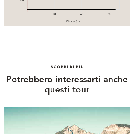
-500
30
60
90
Distance (km)
SCOPRI DI PIÙ
Potrebbero interessarti anche
questi tour