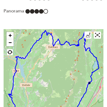
Panorama
+
−