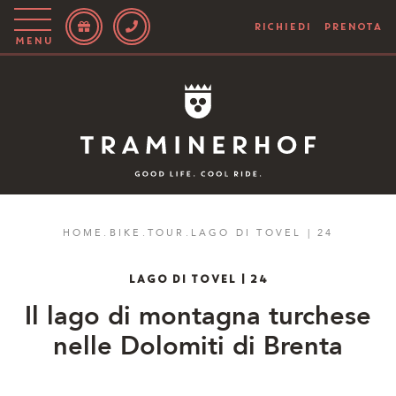
RICHIEDI
PRENOTA
Menu
Story
Hotel
Camere
Bike
HOME
.
BIKE
.
TOUR
.
LAGO DI TOVEL | 24
Attivo
LAGO DI TOVEL | 24
Blog
Il lago di montagna turchese
nelle Dolomiti di Brenta
IT
EN
DE