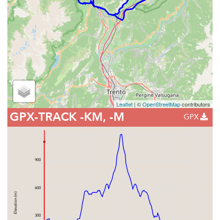
Leaflet
| ©
OpenStreetMap
contributors
GPX-TRACK
-KM, -M
GPX
900
600
Elevation (m)
300