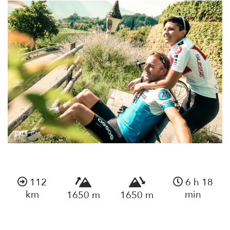
112
6 h 18
km
min
1650 m
1650 m