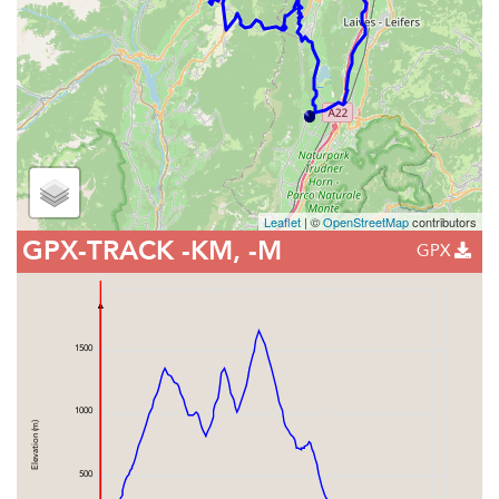
Leaflet
| ©
OpenStreetMap
contributors
GPX-TRACK
-KM, -M
GPX
1500
1000
Elevation (m)
500