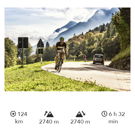
124
6 h 32
km
min
2740 m
2740 m