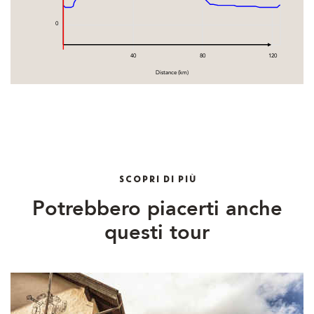
0
40
80
120
Distance (km)
SCOPRI DI PIÙ
Potrebbero piacerti anche
questi tour