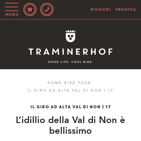
RICHIEDI
PRENOTA
Menu
Story
Hotel
Camere
Bike
HOME
.
BIKE
.
TOUR
.
IL GIRO AD ALTA VAL DI NON | 17
Attivo
Blog
IL GIRO AD ALTA VAL DI NON | 17
L’idillio della Val di Non è
IT
EN
DE
bellissimo