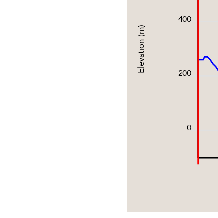
400
Elevation (m)
200
0