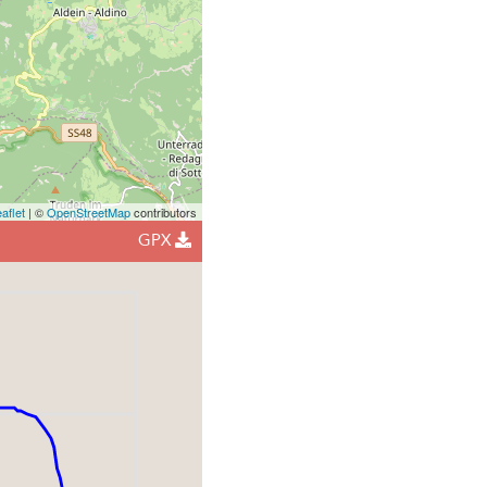
aflet
| ©
OpenStreetMap
contributors
GPX