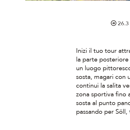
26.3
Inizi il tuo tour at
la parte posteriore
un luogo pittoresco
sosta, magari con 
continui la salita 
zona sportiva fino 
sosta al punto pano
passando per Söll, 