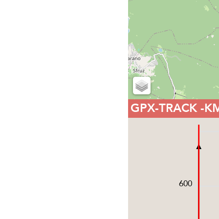
GPX-TRACK
-K
600