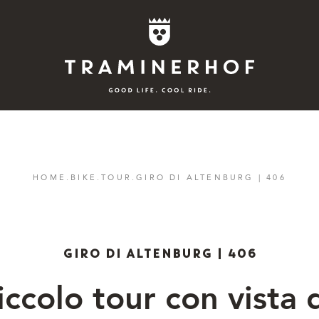
Story
HOME
.
BIKE
.
TOUR
.
GIRO DI ALTENBURG | 406
Hotel
Camere
GIRO DI ALTENBURG | 406
Bike
iccolo tour con vista 
Attivo