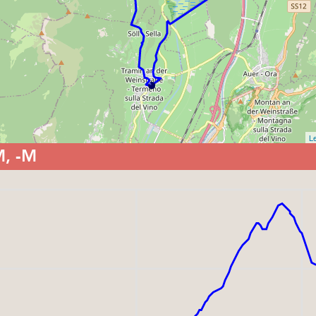
Le
M, -M