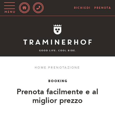
RICHIEDI
PRENOTA
Menu
Story
Hotel
Camere
Bike
HOME
.
PRENOTAZIONE
Attivo
BOOKING
Blog
Prenota facilmente e al
miglior prezzo
IT
EN
DE